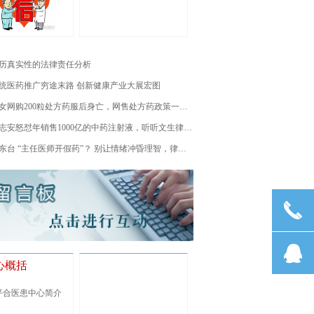
历真实性的法律责任分析
统医药推广穷途末路 创新健康产业大展宏图
少女网购200粒处方药服后身亡，网售处方药政策一波三折
王志安怒怼年销售1000亿的中药注射液，听听文生律师怎么说
山东台 “主任医师开假药”？ 别让情绪冲昏理智，律师冷静分析涉事各方行为
끅
뀩
心概括
平合医患中心简介