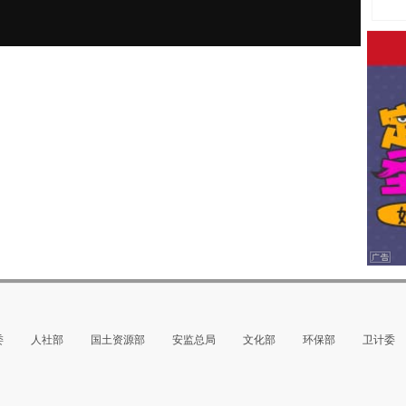
委
人社部
国土资源部
安监总局
文化部
环保部
卫计委