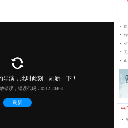
넷
病
넷
传
넷
넷
넷
中
넷