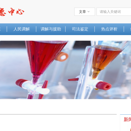
文章
ꀁ
态
人民调解
调解与援助
司法鉴定
热点评析
新