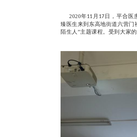
2020年
月
日，平合医
11
17
臻医生来到东高地街道六营门
陌生人”主题课程。受到大家