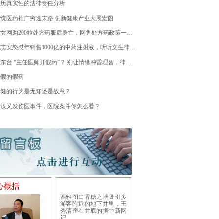
病历真实性的法律责任分析
传统医药推广穷途末路 创新健康产业大展宏图
少女网购200粒处方药服后身亡，网售处方药政策一波三折
王志安怒怼年销售1000亿的中药注射液，听听文生律师怎么说
山东台 “主任医师开假药”？ 别让情绪冲昏理智，律师冷静分析涉事各方行为
不假的假药
权健的行为是无知还是故意？
武汉又发伤医事件，医院案件你怎么看？
心概括
西雅图口香糖之墙吸引多
游客附近的地下井里，王
秀清歪在井底的据中新网
记...