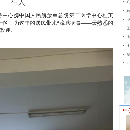
生人
넷
넷
患中心携中国人民解放军总院第二医学中心杜英
넷
社区，为这里的居民带来“流感病毒——最熟悉的
넷
的欢迎。
넷
넷
넷
넷
中