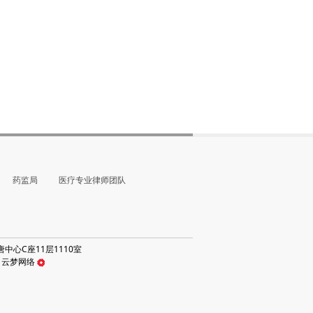
药监局
医疗专业律师团队
心C座11层1110室
：云
梦网络