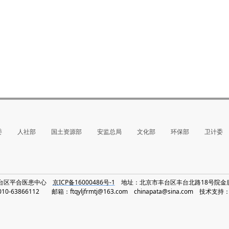
委
人社部
国土资源部
安监总局
文化部
环保部
卫计委
丰台区平合医患中心
京ICP备16000486号-1
地址：北京市丰台区丰台北路18号院金唐中
-63866112 邮箱：ftqyljfrmtj@163.com chinapata@sina.com 技术支持