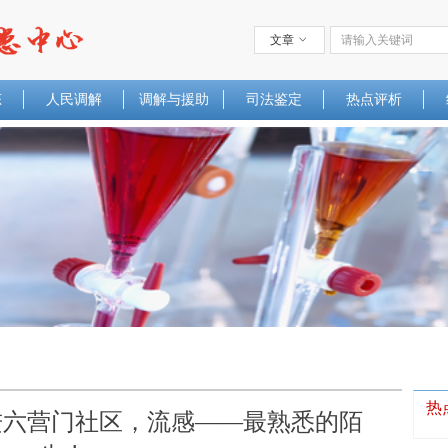
文章
ꀁ
态
人民调解
调解与援助
司法鉴定
热点评析
热
进六营门社区，流感——最熟悉的陌